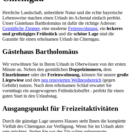
Herrliche Landschaft, unberührte Natur und die echte bayerische
Lebensweise machen einen Urlaub im Achental einfach perfekt.
Unser Gästehaus Bartholomäus ist dafür die richtige Adresse:
Gemütliche Zimmer
, eine moderne
Ferienwohnung
, ein
leckeres
und großzügiges Frühstück
und die
schöne Lage
sind die
Garantie für einen erholsamen Urlaub im Chiemgau.
Gästehaus Bartholomäus
Wir verwöhnen Sie in Ihrem Urlaub in Oberwössen von der ersten
Minute an. Neben den gemütlichen
Doppelzimmern,
dem
Einzelzimmer
oder der
Ferienwohnung,
können Sie unsere
große
Liegewiese
und den
neu renovierten Wellnessbereich
(gegen
Gebühr) nutzen. Nach dem erholsamen Schlaf erwartet Sie
vormittags ein ausgewogenes Frühstücksbuffet - perfekt für einen
guten Start in den Urlaubstag.
Ausgangspunkt für Freizeitaktivitäten
Durch die günstige Lage unseres Hauses steht Ihnen die komplette
Vielfalt des Chiemgaus zur Verfügung. Wenn Sie im Urlaub aktiv
sein möchten, finden Sie vor der Tür schier unbegrenzte